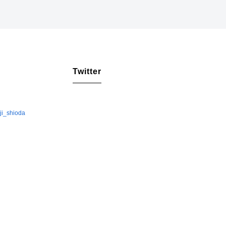
Twitter
iji_shioda