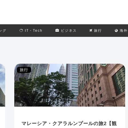
ング
IT・Tech
ビジネス
旅行
海外
旅行
マレーシア・クアラルンプールの旅2【観