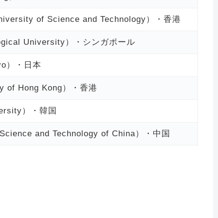
rsity of Science and Technology）・香港
gical University）・シンガポール
okyo）・日本
y of Hong Kong）・香港
versity）・韓国
ience and Technology of China）・中国